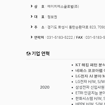
상 호
: 에이치에스글로벌(주)
대 표
: 정보권
주 소
: 경기도 화성시 동탄순환대로 823, 70
연락처
: 031-5183-5222 /
FAX
: 031-5183-
기업 연혁
KT 해킹 패턴 분
네패스 코코아팹 
LG전자 AI 분야 
LG전자 H/W, S/
2020
삼성전자 신입사원 
ETRI 인공지능 분
한화시스템
H/W,
HPPK H/W, S/